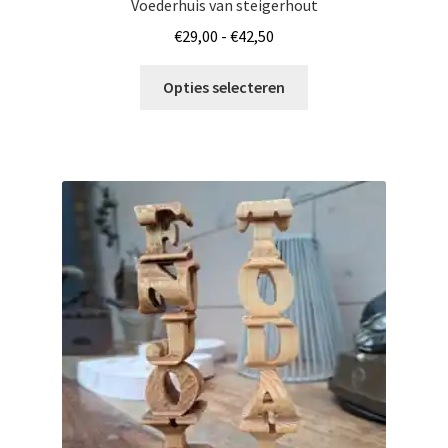
Voederhuis van steigerhout
Prijsklasse:
€
29,00
-
€
42,50
€29,00
Dit
tot
Opties selecteren
product
€42,50
heeft
meerdere
variaties.
Deze
optie
kan
gekozen
worden
op
de
productpagina