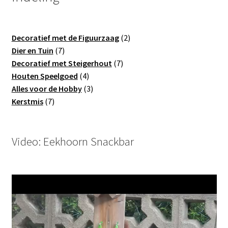
2
Decoratief met de Figuurzaag
2
7
producten
Dier en Tuin
7
producten
7
Decoratief met Steigerhout
7
4
producten
Houten Speelgoed
4
producten
3
Alles voor de Hobby
3
7
producten
Kerstmis
7
producten
Video: Eekhoorn Snackbar