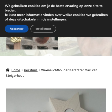
We gebruiken cookies om je de beste ervaring op onze site te
Ga
Ga
bieden.
Menu
Je kunt meer informatie vinden over welke cookies we gebruiken
door
naar
of deze uitschakelen in de
instellingen
.
naar
de
navigatie
inhoud
Accepteer
Instellingen
Natuurlijk Houthandwerk
Subme
Winkel
Home
Kerstmis
Waxinelichthouder Kerstster Maxi van
uitvou
Steigerhout
Over ons
Contact
Levering