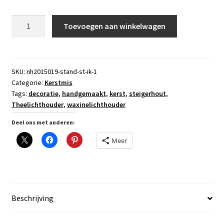
Waxinelichthouder
Toevoegen aan winkelwagen
Kerstster
Maxi
van
Steigerhout
SKU:
nh2015019-stand-st-ik-1
Categorie:
Kerstmis
aantal
Tags:
decoratie
,
handgemaakt
,
kerst
,
steigerhout
,
Theelichthouder
,
waxinelichthouder
Deel ons met anderen:
Meer
Beschrijving