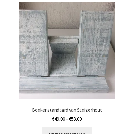
Boekenstandaard van Steigerhout
Prijsklasse:
€
49,00
-
€
53,00
€49,00
Dit
tot