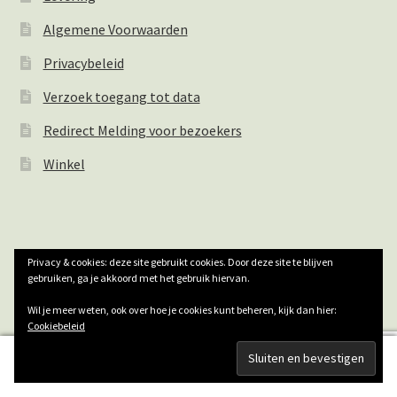
Algemene Voorwaarden
Privacybeleid
Verzoek toegang tot data
Redirect Melding voor bezoekers
Winkel
Privacy & cookies: deze site gebruikt cookies. Door deze site te blijven
© Natuurlijk Houthandwerk 2026
gebruiken, ga je akkoord met het gebruik hiervan.
Privacybeleid
Gebouwd met WooCommerce
.
Wil je meer weten, ook over hoe je cookies kunt beheren, kijk dan hier:
Cookiebeleid
0
Zoeken
Zoeken