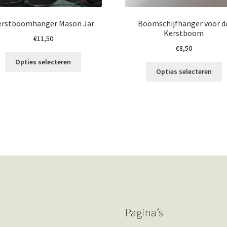
erstboomhanger Mason Jar
Boomschijfhanger voor d
Kerstboom
€
11,50
€
8,50
Dit
Opties selecteren
Di
product
Opties selecteren
p
heeft
h
meerdere
m
variaties.
va
Deze
D
optie
o
kan
k
gekozen
g
worden
w
op
o
de
d
productpagina
p
Pagina’s