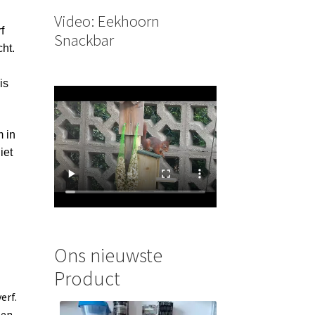
Video: Eekhoorn
f
Snackbar
ht.
is
m in
iet
Ons nieuwste
Product
erf.
sen