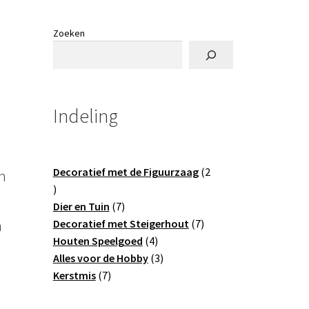
Zoeken
Indeling
Decoratief met de Figuurzaag
2
n
2
producten
7
Dier en Tuin
7
producten
7
n
Decoratief met Steigerhout
7
4
producten
Houten Speelgoed
4
producten
3
Alles voor de Hobby
3
7
producten
Kerstmis
7
producten