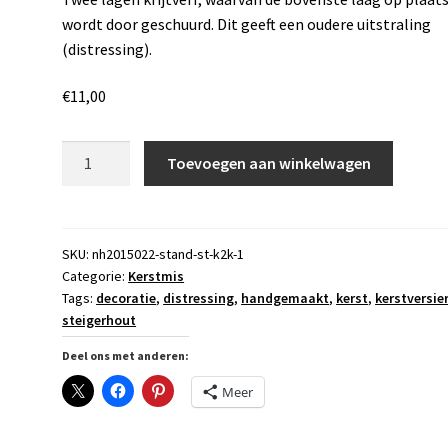
wordt door geschuurd. Dit geeft een oudere uitstraling
(distressing).
€
11,00
Kerstboomhanger
Toevoegen aan winkelwagen
van
Steigerhout
aantal
SKU:
nh2015022-stand-st-k2k-1
Categorie:
Kerstmis
Tags:
decoratie
,
distressing
,
handgemaakt
,
kerst
,
kerstversie
steigerhout
Deel ons met anderen:
Meer