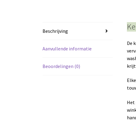
Ke
Beschrijving
De k
Aanvullende informatie
verv
wash
krij
Beoordelingen (0)
Elke
touw
Het 
wink
hand