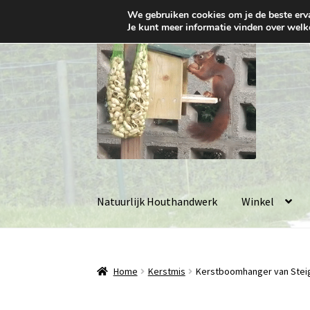
We gebruiken cookies om je de beste erva
Je kunt meer informatie vinden over welk
Ga
Ga
door
naar
naar
de
navigatie
inhoud
Natuurlijk Houthandwerk
Winkel
Home
Kerstmis
Kerstboomhanger van Stei