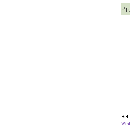
Pr
Het 
Wink