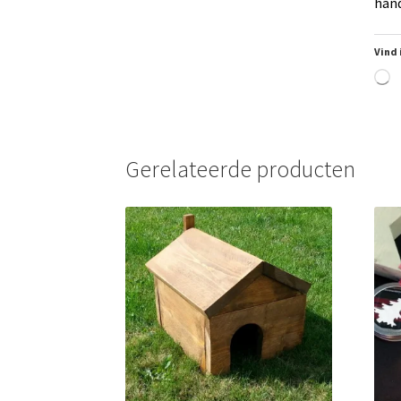
hand
Vind 
A
he
la
Gerelateerde producten