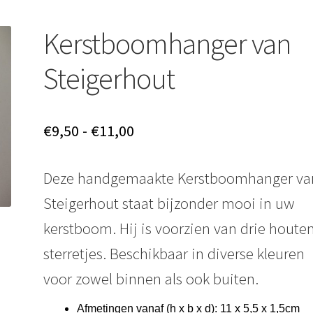
Kerstboomhanger van
Steigerhout
Prijsklasse:
€
9,50
-
€
11,00
€9,50
Deze handgemaakte Kerstboomhanger va
tot
Steigerhout staat bijzonder mooi in uw
€11,00
kerstboom. Hij is voorzien van drie houte
sterretjes. Beschikbaar in diverse kleuren
voor zowel binnen als ook buiten.
Afmetingen vanaf (h x b x d): 11 x 5,5 x 1,5cm