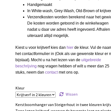
Handgemaakt
In White-wash, Grey-Wash, Old-Brown of krijtver
Verzendkosten worden berekend naar het gewic
De kosten worden getoond in de winkelwagen
nadat u daar uw adres heeft ingevoerd. Afhalen 
uiteraard altijd mogelijk.
Kiest u voor krijtverf kies dan
hier
de kleur. Vul de naa
het contactformulier in (Ook als uw gewenste kleur er n
bijstaat).
Mocht u na het lezen van de
uitgebreide
beschrijving
nog vragen hebben of wilt u meer dan 25
stuks, neem dan
contact
met ons op.
Kleur
Wissen
Kerstboomhanger van Steigerhout in twee kleuren krijtv
Twee lagen krijtverf, waarvan de bovenste laag op plaat