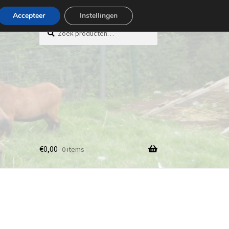
Accepteer
Instellingen
Zoeken
Zoeken
naar:
€
0,00
0 items