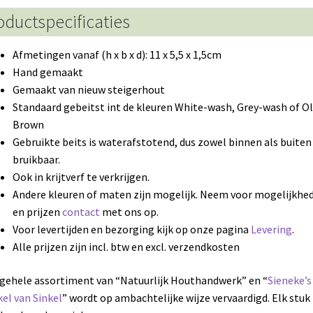
oductspecificaties
Afmetingen vanaf (h x b x d): 11 x 5,5 x 1,5cm
Hand gemaakt
Gemaakt van nieuw steigerhout
Standaard gebeitst int de kleuren White-wash, Grey-wash of Ol
Brown
Gebruikte beits is waterafstotend, dus zowel binnen als buiten
bruikbaar.
Ook in krijtverf te verkrijgen.
Andere kleuren of maten zijn mogelijk. Neem voor mogelijkhe
en prijzen
contact
met ons op.
Voor levertijden en bezorging kijk op onze pagina
Levering
.
Alle prijzen zijn incl. btw en excl. verzendkosten
gehele assortiment van “Natuurlijk Houthandwerk” en “
Sieneke’s
el van Sinkel
” wordt op ambachtelijke wijze vervaardigd. Elk stuk 