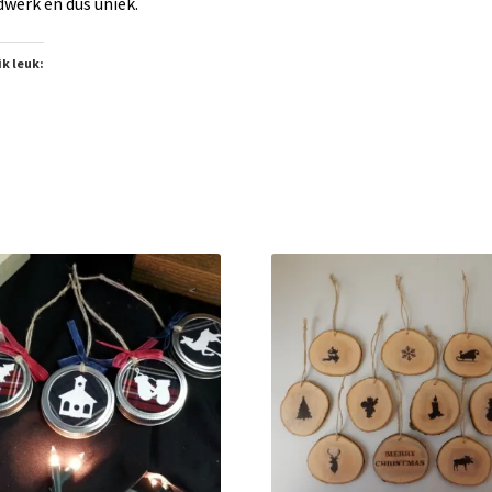
werk en dus uniek.
ik leuk:
an
t
den...