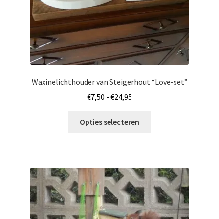
productpagina
Waxinelichthouder van Steigerhout “Love-set”
Prijsklasse:
€
7,50
-
€
24,95
€7,50
Dit
tot
Opties selecteren
product
€24,95
heeft
meerdere
variaties.
Deze
optie
kan
gekozen