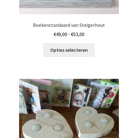
Boekenstandaard van Steigerhout
Prijsklasse:
€
49,00
-
€
53,00
€49,00
Dit
tot
Opties selecteren
product
€53,00
heeft
meerdere
variaties.
Deze
optie
kan
gekozen
worden
op
de