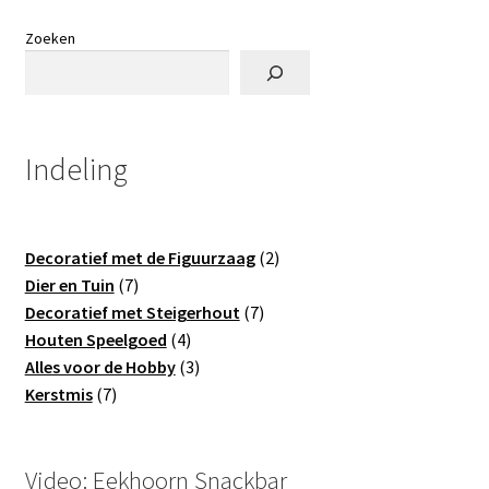
Deze
optie
Zoeken
kan
gekozen
worden
op
Indeling
de
productpagina
2
Decoratief met de Figuurzaag
2
7
producten
Dier en Tuin
7
producten
7
Decoratief met Steigerhout
7
4
producten
Houten Speelgoed
4
producten
3
Alles voor de Hobby
3
7
producten
Kerstmis
7
producten
Video: Eekhoorn Snackbar