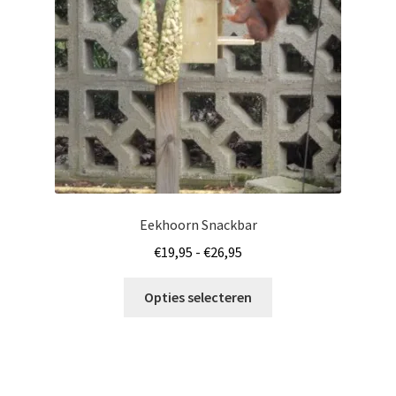
worden
op
de
productpagina
Eekhoorn Snackbar
Prijsklasse:
€
19,95
-
€
26,95
€19,95
Dit
tot
Opties selecteren
product
€26,95
heeft
meerdere
variaties.