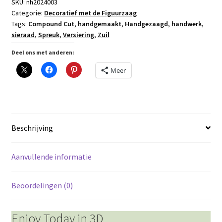
SKU:
nh2024003
Categorie:
Decoratief met de Figuurzaag
Tags:
Compound Cut
,
handgemaakt
,
Handgezaagd
,
handwerk
,
sieraad
,
Spreuk
,
Versiering
,
Zuil
Deel ons met anderen:
Meer
Beschrijving
Aanvullende informatie
Beoordelingen (0)
Enjoy Today in 3D