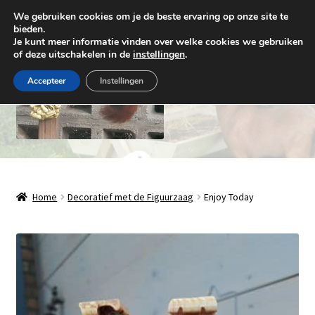
We gebruiken cookies om je de beste ervaring op onze site te
Ga
Ga
bieden.
Menu
Je kunt meer informatie vinden over welke cookies we gebruiken
door
naar
of deze uitschakelen in de
instellingen
.
naar
de
navigatie
inhoud
Accepteer
Instellingen
Natuurlijk Houthandwerk
Subme
Winkel
Home
Decoratief met de Figuurzaag
Enjoy Today
uitvou
Over ons
Contact
Levering