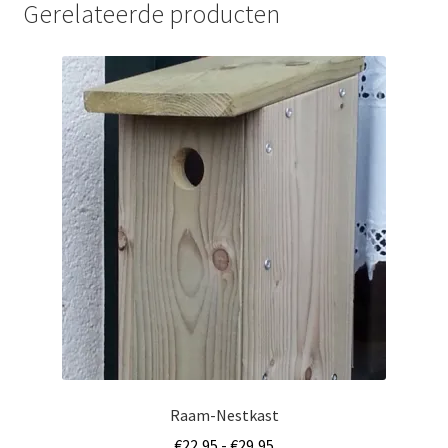
Gerelateerde producten
Raam-Nestkast
Prijsklasse:
€
22,95
-
€
29,95