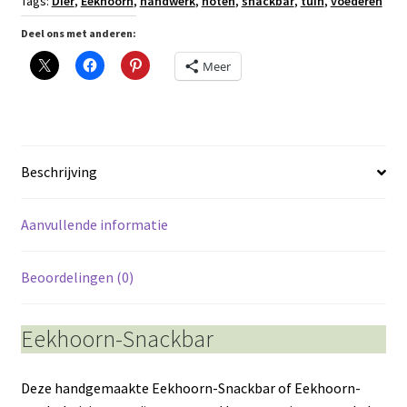
Tags:
Dier
,
Eekhoorn
,
handwerk
,
noten
,
snackbar
,
tuin
,
voederen
Deel ons met anderen:
Meer
Beschrijving
Aanvullende informatie
Beoordelingen (0)
Eekhoorn-Snackbar
Deze handgemaakte Eekhoorn-Snackbar of Eekhoorn-