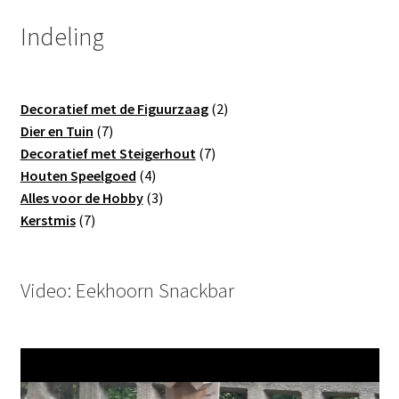
op
Indeling
de
productpagina
2
Decoratief met de Figuurzaag
2
7
producten
Dier en Tuin
7
producten
7
Decoratief met Steigerhout
7
4
producten
Houten Speelgoed
4
producten
3
Alles voor de Hobby
3
7
producten
Kerstmis
7
producten
Video: Eekhoorn Snackbar