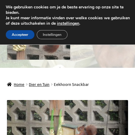
We gebruiken cookies om je de beste ervaring op onze site te
Ga
Ga
bieden.
Menu
Je kunt meer informatie vinden over welke cookies we gebruiken
door
naar
of deze uitschakelen in de
instellingen
.
naar
de
navigatie
inhoud
Accepteer
Instellingen
Natuurlijk Houthandwerk
Subme
Winkel
Home
Dier en Tuin
Eekhoorn Snackbar
uitvou
Over ons
Contact
Levering