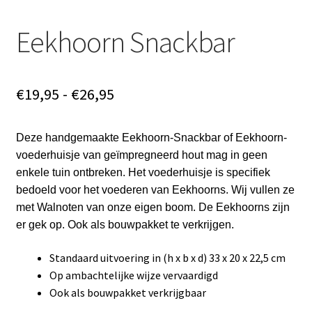
Eekhoorn Snackbar
Prijsklasse:
€
19,95
-
€
26,95
€19,95
Deze handgemaakte Eekhoorn-Snackbar of Eekhoorn-
tot
voederhuisje van geïmpregneerd hout mag in geen
€26,95
enkele tuin ontbreken. Het voederhuisje is specifiek
bedoeld voor het voederen van Eekhoorns. Wij vullen ze
met Walnoten van onze eigen boom. De Eekhoorns zijn
er gek op. Ook als bouwpakket te verkrijgen.
Standaard uitvoering in (h x b x d) 33 x 20 x 22,5 cm
Op ambachtelijke wijze vervaardigd
Ook als bouwpakket verkrijgbaar