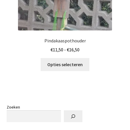
Pindakaaspothouder
Prijsklasse:
€
11,50
-
€
16,50
€11,50
Dit
tot
Opties selecteren
product
€16,50
heeft
meerdere
variaties.
Deze
optie
Zoeken
kan
gekozen
worden