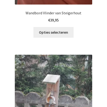
Wandbord Vlinder van Steigerhout
€
39,95
Dit
Opties selecteren
product
heeft
meerdere
variaties.
Deze
optie
kan
gekozen
worden
op
de
productpagina