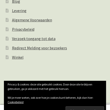
Blog
Levering
Algemene Voorwaarden
Privacybeleid
Verzoek toegang tot data
Redirect Melding voor bezoekers
Winkel
Privacy & cookies: deze site gebruikt cookies. Door deze site te blijven
© Natuurlijk Houthandwerk 2026
gebruiken, ga je akkoord met het gebruik hiervan.
Privacybeleid
Gebouwd met WooCommerce
.
Wil je meer weten, ook over hoe je cookies kunt beheren, kijk dan hier:
Cookiebeleid