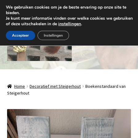
We gebruiken cookies om je de beste ervaring op onze site te
Ga
Ga
bieden.
Menu
Je kunt meer informatie vinden over welke cookies we gebruiken
door
naar
of deze uitschakelen in de
instellingen
.
naar
de
navigatie
inhoud
Accepteer
Instellingen
Natuurlijk Houthandwerk
Subme
Winkel
Home
Decoratief met Steigerhout
Boekenstandaard van
uitvou
Steigerhout
Over ons
Contact
Levering