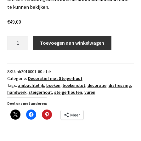
te kunnen bekijken.
€
49,00
Boekenstandaard
Toevoegen aan winkelwagen
van
Steigerhout
aantal
SKU:
nh2016001-60-st-ik
Categorie:
Decoratief met Steigerhout
Tags:
ambachtelijk
,
boeken
,
boekenstut
,
decoratie
,
distressing
,
handwerk
,
steigerhout
,
steigerhouten
,
vuren
Deel ons met anderen:
Meer