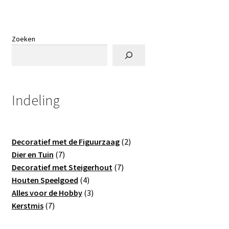
Zoeken
Indeling
2
Decoratief met de Figuurzaag
2
7
producten
Dier en Tuin
7
producten
7
Decoratief met Steigerhout
7
4
producten
Houten Speelgoed
4
producten
3
Alles voor de Hobby
3
7
producten
Kerstmis
7
producten