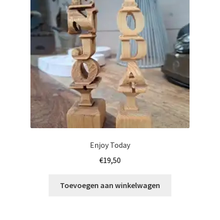
kan
gekozen
worden
op
de
productpagina
Enjoy Today
€
19,50
Toevoegen aan winkelwagen