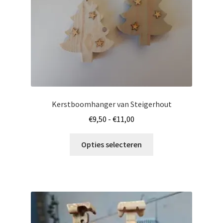
de
productpagina
Kerstboomhanger van Steigerhout
Prijsklasse:
€
9,50
-
€
11,00
€9,50
Dit
tot
Opties selecteren
product
€11,00
heeft
meerdere
variaties.
Deze
optie