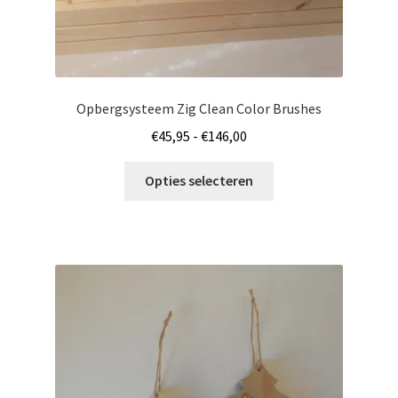
Opbergsysteem Zig Clean Color Brushes
Prijsklasse:
€
45,95
-
€
146,00
€45,95
Dit
tot
Opties selecteren
product
€146,00
heeft
meerdere
variaties.
Deze
optie
kan
gekozen
worden
op