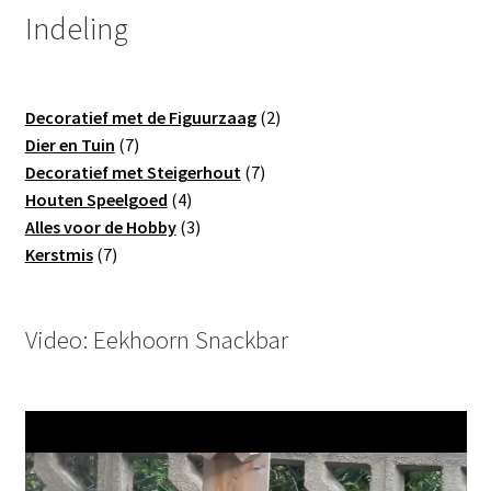
Indeling
2
Decoratief met de Figuurzaag
2
7
producten
Dier en Tuin
7
producten
7
Decoratief met Steigerhout
7
4
producten
Houten Speelgoed
4
producten
3
Alles voor de Hobby
3
7
producten
Kerstmis
7
producten
Video: Eekhoorn Snackbar