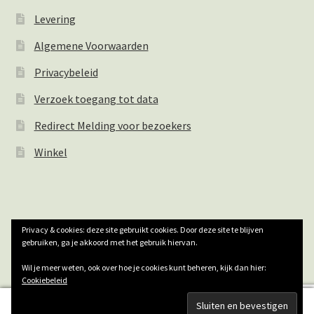
Levering
Algemene Voorwaarden
Privacybeleid
Verzoek toegang tot data
Redirect Melding voor bezoekers
Winkel
Privacy & cookies: deze site gebruikt cookies. Door deze site te blijven
© Natuurlijk Houthandwerk 2026
gebruiken, ga je akkoord met het gebruik hiervan.
Privacybeleid
Gebouwd met WooCommerce
.
Wil je meer weten, ook over hoe je cookies kunt beheren, kijk dan hier:
Cookiebeleid
0