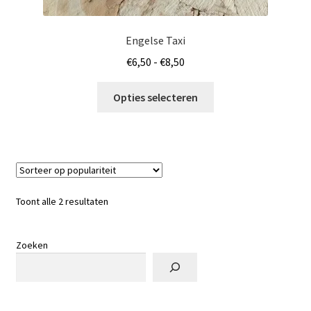
Engelse Taxi
Prijsklasse:
€
6,50
-
€
8,50
€6,50
Dit
tot
Opties selecteren
product
€8,50
heeft
meerdere
variaties.
Deze
optie
Gesorteerd
Toont alle 2 resultaten
kan
op
gekozen
populariteit
worden
Zoeken
op
de
productpagina