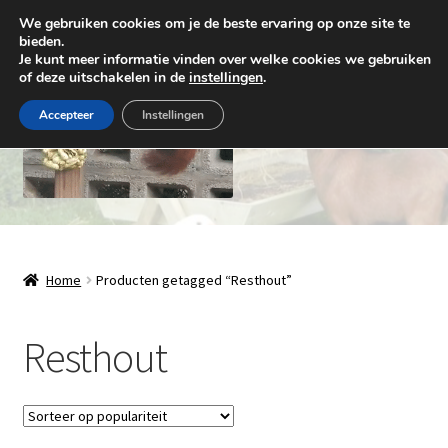
We gebruiken cookies om je de beste ervaring op onze site te
Ga
Ga
bieden.
Menu
Je kunt meer informatie vinden over welke cookies we gebruiken
door
naar
of deze uitschakelen in de
instellingen
.
naar
de
navigatie
inhoud
Accepteer
Instellingen
Natuurlijk Houthandwerk
Subme
Winkel
Home
Producten getagged “Resthout”
uitvou
Over ons
Resthout
Contact
Levering