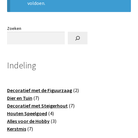
voldoen.
Zoeken
Indeling
2
Decoratief met de Figuurzaag
2
7
producten
Dier en Tuin
7
producten
7
Decoratief met Steigerhout
7
4
producten
Houten Speelgoed
4
producten
3
Alles voor de Hobby
3
7
producten
Kerstmis
7
producten