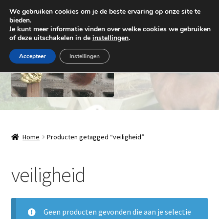
We gebruiken cookies om je de beste ervaring op onze site te
Ga
Ga
bieden.
Menu
Je kunt meer informatie vinden over welke cookies we gebruiken
door
naar
of deze uitschakelen in de
instellingen
.
naar
de
navigatie
inhoud
Accepteer
Instellingen
Natuurlijk Houthandwerk
Subme
Winkel
Home
Producten getagged “veiligheid”
uitvou
Over ons
veiligheid
Contact
Geen producten gevonden die aan je selectie
Levering