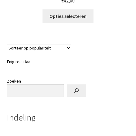
€
42,00
Dit
Opties selecteren
product
heeft
meerdere
variaties.
Deze
optie
Enig resultaat
kan
gekozen
worden
Zoeken
op
de
productpagina
Indeling