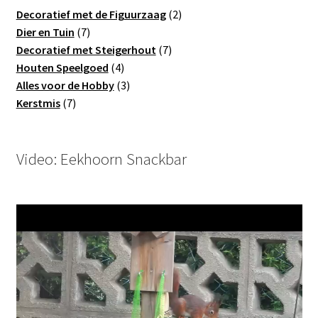
2
Decoratief met de Figuurzaag
2
7
producten
Dier en Tuin
7
producten
7
Decoratief met Steigerhout
7
4
producten
Houten Speelgoed
4
producten
3
Alles voor de Hobby
3
7
producten
Kerstmis
7
producten
Video: Eekhoorn Snackbar