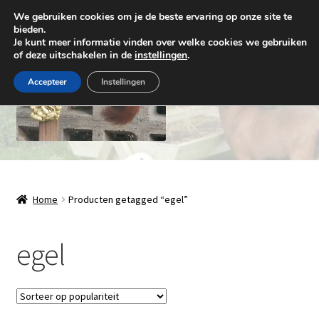
We gebruiken cookies om je de beste ervaring op onze site te
Ga
Ga
bieden.
Menu
Je kunt meer informatie vinden over welke cookies we gebruiken
door
naar
of deze uitschakelen in de
instellingen
.
naar
de
navigatie
inhoud
Accepteer
Instellingen
Natuurlijk Houthandwerk
Subme
Winkel
Home
Producten getagged “egel”
uitvou
Over ons
egel
Contact
Levering