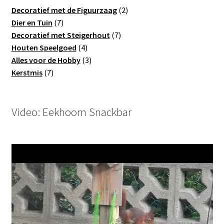
2
Decoratief met de Figuurzaag
2
7
producten
Dier en Tuin
7
producten
7
Decoratief met Steigerhout
7
4
producten
Houten Speelgoed
4
producten
3
Alles voor de Hobby
3
7
producten
Kerstmis
7
producten
Video: Eekhoorn Snackbar