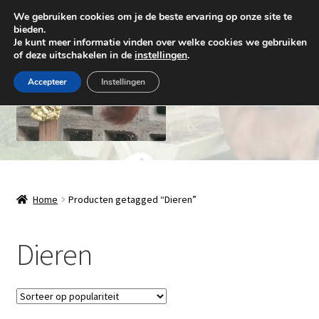
We gebruiken cookies om je de beste ervaring op onze site te
Ga
Ga
bieden.
Menu
Je kunt meer informatie vinden over welke cookies we gebruiken
door
naar
of deze uitschakelen in de
instellingen
.
naar
de
navigatie
inhoud
Accepteer
Instellingen
Natuurlijk Houthandwerk
Subme
Winkel
Home
Producten getagged “Dieren”
uitvou
Over ons
Dieren
Contact
Levering